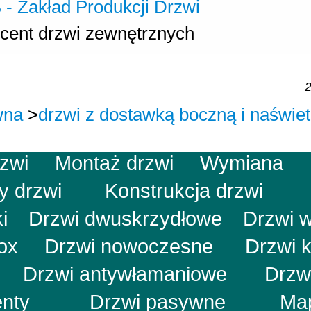
cent drzwi zewnętrznych
2
wna
>
drzwi z dostawką boczną i naświe
rzwi
Montaż drzwi
Wymiana
ry drzwi
Konstrukcja drzwi
i
Drzwi dwuskrzydłowe
Drzwi 
nox
Drzwi nowoczesne
Drzwi 
e
Drzwi antywłamaniowe
Drzw
menty
Drzwi pasywne
Map