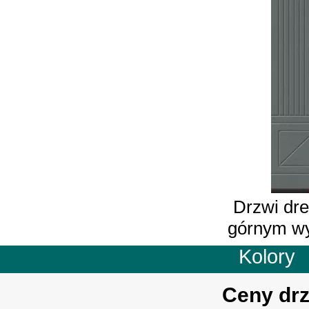
Drzwi dre
górnym wy
Kolory
Ceny drz