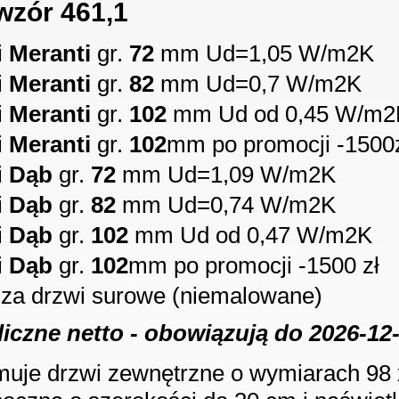
wzór 461,1
i
Meranti
gr.
72
mm Ud=1,05 W/m2K
i
Meranti
gr.
82
mm Ud=0,7 W/m2K
i
Meranti
gr.
102
mm Ud od 0,45 W/m2
i
Meranti
gr.
102
mm po promocji -1500
i
Dąb
gr.
72
mm Ud=1,09 W/m2K
i
Dąb
gr.
82
mm Ud=0,74 W/m2K
i
Dąb
gr.
102
mm Ud od 0,47 W/m2K
i
Dąb
gr.
102
mm po promocji -1500 zł
 za drzwi surowe (niemalowane)
liczne netto - obowiązują do
2026-12
uje drzwi zewnętrzne o wymiarach 98 