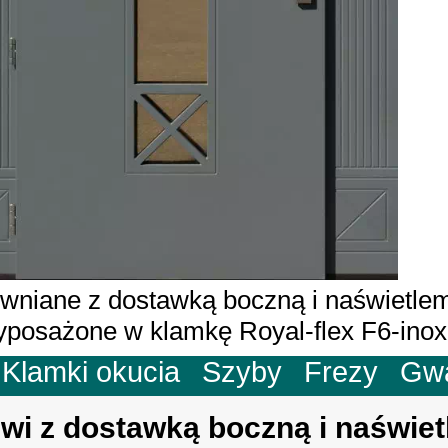
wniane z dostawką boczną i naświetle
posażone w klamkę Royal-flex F6-inox
Klamki okucia
Szyby
Frezy
Gw
wi z dostawką boczną i naświe