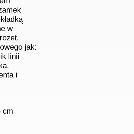
lem
 zamek
ekładką
ne w
rozet,
owego jak:
k linii
ka,
enta i
5 cm