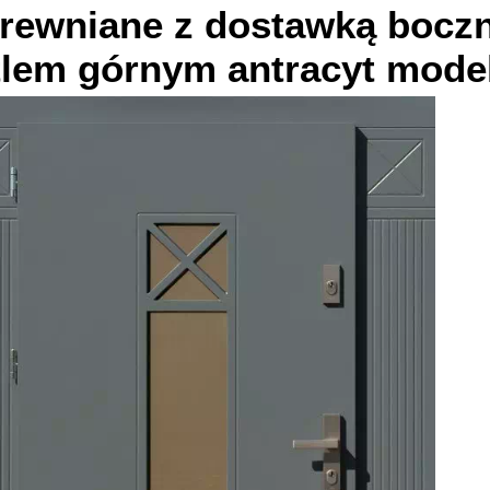
rewniane z dostawką boczn
tlem górnym
antracyt
mode