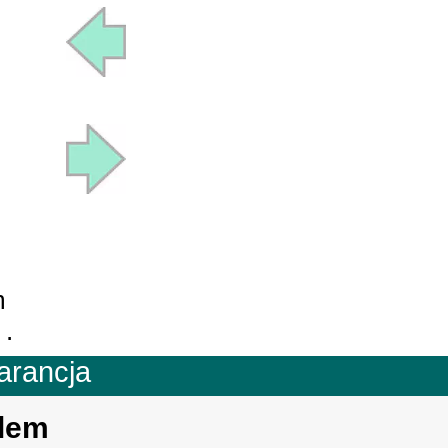
m
 .
arancja
tlem