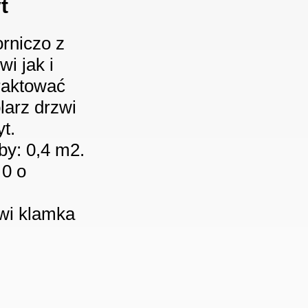
t
rniczo z
i jak i
raktować
larz drzwi
t.
by: 0,4 m2.
 0 o
owi klamka