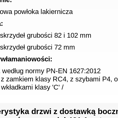
owa powłoka lakiernicza
:
a skrzydeł grubości 82 i 102 mm
a skrzydeł grubości 72 mm
ywłamaniowości:
2
według normy PN-EN 1627:2012
ji z zamkiem klasy RC4, z szybami P4, o
 wkładkami klasy 'C' /
rystyka drzwi z dostawką boczn