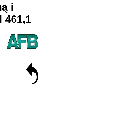
ą i
l
461,1