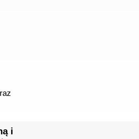
raz
ą i