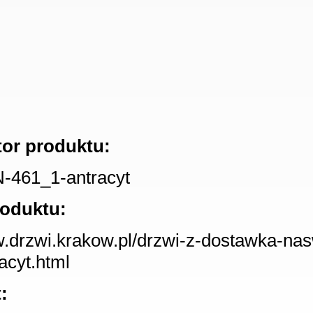
tor produktu:
461_1-antracyt
roduktu:
w.drzwi.krakow.pl/drzwi-z-dostawka-nas
acyt.html
: