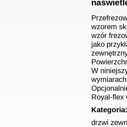
naświetl
Przefrezow
wzorem skr
wzór frezo
jako przyk
zewnętrzny
Powierzchn
W niniejsz
wymiarach
Opcjonalni
Royal-flex 
Kategoria
drzwi zewn