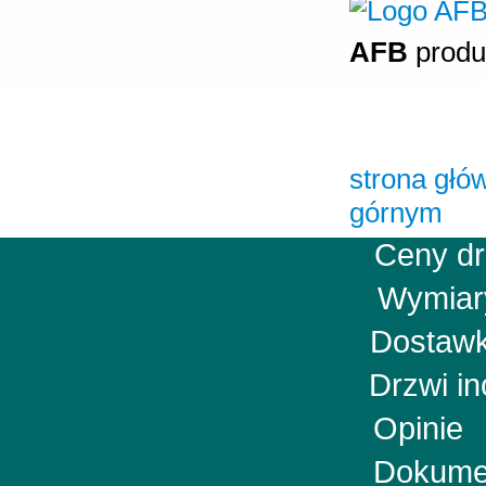
AFB
produ
strona głó
górnym
Ceny d
Wymia
Dostawk
Drzwi i
Opini
Doku