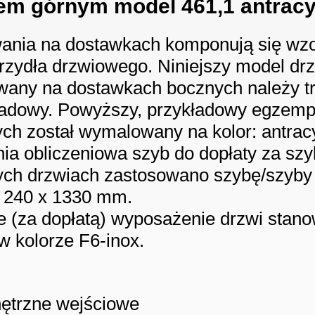
em górnym model 461,1 antracy
ania na dostawkach komponują się wzo
zydła drzwiowego. Niniejszy model drzw
wany na dostawkach bocznych należy t
ładowy. Powyższy, przykładowy egzemp
ch został wymalowany na kolor: antracy
ia obliczeniowa szyb do dopłaty za szy
ych drzwiach zastosowano szybę/szyby
 240 x 1330 mm.
e (za dopłatą) wyposażenie drzwi stan
w kolorze F6-inox.
:
ętrzne wejściowe