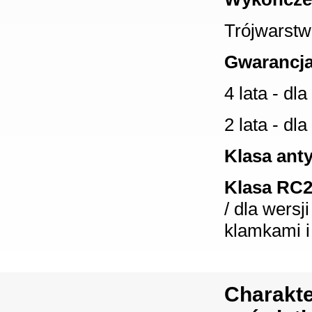
Trójwarstw
Gwarancja
4 lata - dl
2 lata - dl
Klasa ant
Klasa RC
/ dla wers
klamkami i
Charakte