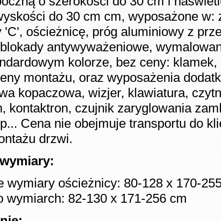
oczną o szerokości do 30 cm i naświet
wyskości do 30 cm cm, wyposażone w:
 'C', ościeżnicę, próg aluminiowy z prz
, blokady antywyważeniowe, wymalowa
ndardowym kolorze, bez ceny: klamek, 
ceny montażu, oraz wyposażenia dodatk
twa kopaczowa, wizjer, klawiatura, czytni
h, kontaktron, czujnik zaryglowania zam
p... Cena nie obejmuje transportu do kli
ntażu drzwi.
wymiary:
 wymiary ościeżnicy: 80-128 x 170-25
o wymiarch: 82-130 x 171-256 cm
nie: