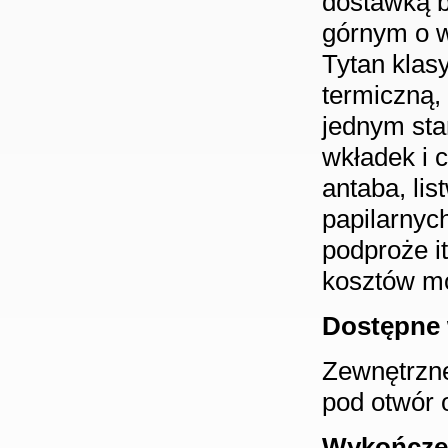
dostawką b
górnym o 
Tytan klasy
termiczną
jednym sta
wkładek i 
antaba, lis
papilarnyc
podproże it
kosztów mo
Dostępne 
Zewnętrzne
pod otwór 
Wykończe