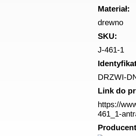
Materiał:
drewno
SKU:
J-461-1
Identyfika
DRZWI-DN-
Link do p
https://ww
461_1-antr
Producent