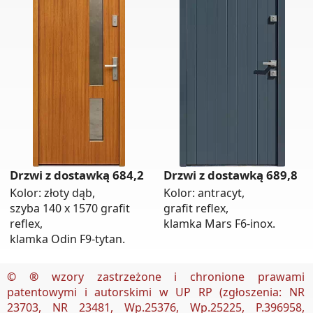
Drzwi z dostawką 684,2
Drzwi z dostawką 689,8
Kolor: złoty dąb,
Kolor: antracyt,
szyba 140 x 1570 grafit
grafit reflex,
reflex,
klamka Mars F6-inox.
klamka Odin F9-tytan.
© ®
wzory zastrzeżone i chronione prawami
patentowymi i autorskimi w UP RP (zgłoszenia: NR
23703, NR 23481, Wp.25376, Wp.25225, P.396958,