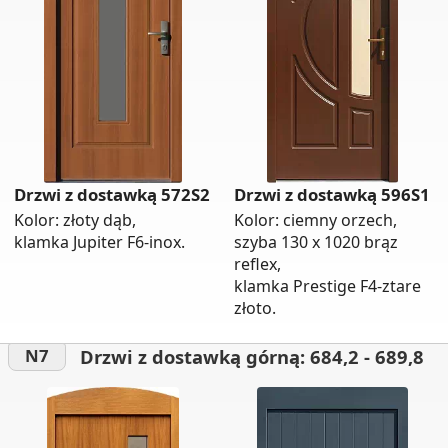
Drzwi z dostawką 572S2
Drzwi z dostawką 596S1
Kolor: złoty dąb,
Kolor: ciemny orzech,
klamka Jupiter F6-inox.
szyba 130 x 1020 brąz
reflex,
klamka Prestige F4-ztare
złoto.
Drzwi z dostawką górną: 684,2 - 689,8
N7