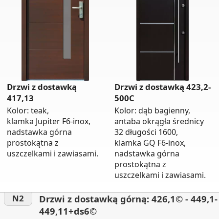
Drzwi z dostawką
Drzwi z dostawką 423,2-
417,13
500C
Kolor: teak,
Kolor: dąb bagienny,
klamka Jupiter F6-inox,
antaba okrągła średnicy
nadstawka górna
32 długości 1600,
prostokątna z
klamka GQ F6-inox,
uszczelkami i zawiasami.
nadstawka górna
prostokątna z
uszczelkami i zawiasami.
Drzwi z dostawką górną: 426,1© - 449,1-
N2
449,11+ds6©