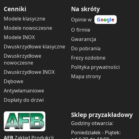
Cenniki
Na skróty
Modele klasyczne
Opinie w
G
o
o
gl
e
Modele nowoczesne
O firmie
Modele INOX
Gwarancja
Dwuskrzydłowe klasyczne
Do pobrania
Dwuskrzydłowe
Frezy ozdobne
nowoczesne
Polityka prywatności
Dwuskrzydłowe INOX
Mapa strony
Dębowe
Antywłamaniowe
Dopłaty do drzwi
Sklep przyzakładowy
Godziny otwarcia:
Poniedziałek - Piątek:
AFB
Zakład Produkcji