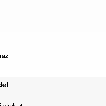
raz
del
 około 4