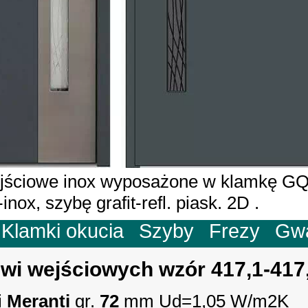
jściowe inox wyposażone w klamkę G
inox, szybę grafit-refl. piask. 2D .
Klamki okucia
Szyby
Frezy
Gw
wi wejściowych wzór 417,1-417
i
Meranti
gr.
72
mm Ud=1,05 W/m2K