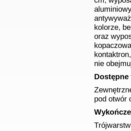
cm, wyposa
aluminiowy
antywyważ
kolorze, b
oraz wypos
kopaczowa, 
kontaktron
nie obejmu
Dostępne 
Zewnętrzne
pod otwór 
Wykończe
Trójwarstw