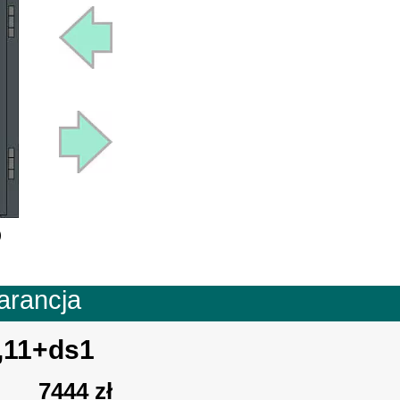
Q
arancja
,11+ds1
7444 zł