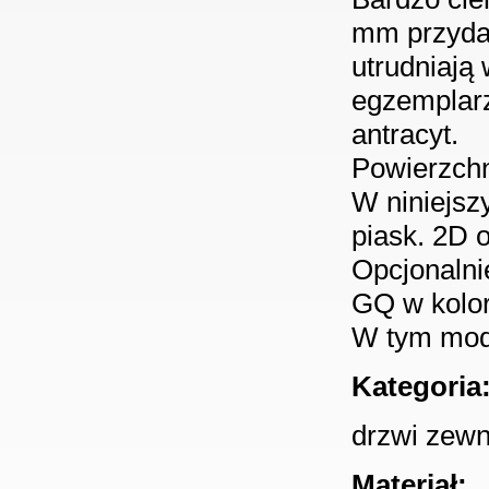
mm przydaj
utrudniają
egzemplarz
antracyt.
Powierzchn
W niniejsz
piask. 2D 
Opcjonalni
GQ w kolor
W tym mode
Kategoria
drzwi zewn
Materiał: