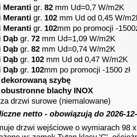
i
Meranti
gr.
82
mm Ud=0,7 W/m2K
i
Meranti
gr.
102
mm Ud od 0,45 W/m2
i
Meranti
gr.
102
mm po promocji -1500
i
Dąb
gr.
72
mm Ud=1,09 W/m2K
i
Dąb
gr.
82
mm Ud=0,74 W/m2K
i
Dąb
gr.
102
mm Ud od 0,47 W/m2K
i
Dąb
gr.
102
mm po promocji -1500 zł
 dekorowaną szybę
 obustronne blachy INOX
 za drzwi surowe (niemalowane)
liczne netto - obowiązują do
2026-12
uje drzwi wejściowe o wymiarach 98 