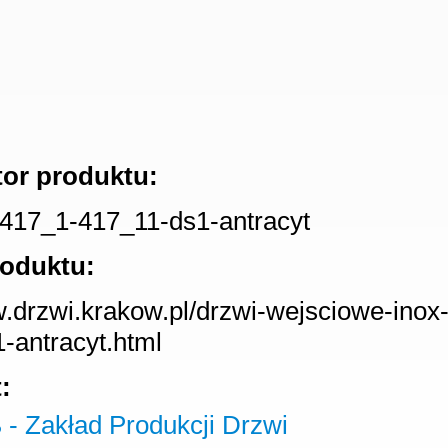
tor produktu:
417_1-417_11-ds1-antracyt
roduktu:
w.drzwi.krakow.pl/drzwi-wejsciowe-inox
-antracyt.html
: