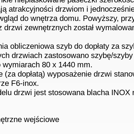
ą atrakcyjności drzwiom i jednocześni
 wgląd do wnętrza domu. Powyższy, pr
 drzwi zewnętrznych został wymalowan
ia obliczeniowa szyb do dopłaty za szy
ych drzwiach zastosowano szybę/szyby gr
o wymiarach 80 x 1440 mm.
e (za dopłatą) wyposażenie drzwi stan
ze F6-inox.
lu drzwi jest stosowana blacha INOX 
:
ętrzne wejściowe