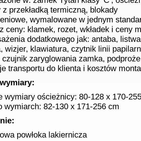
żone w: zamek Tytan klasy 'C', ościeżn
 z przekładką termiczną, blokady
eniowe, wymalowane w jednym stand
ez ceny: klamek, rozet, wkładek i ceny 
ażenia dodatkowego jak: antaba, listwa
wizjer, klawiatura, czytnik linii papilar
, czujnik zaryglowania zamka, podproże 
je transportu do klienta i kosztów monta
wymiary:
 wymiary ościeżnicy: 80-128 x 170-25
o wymiarch: 82-130 x 171-256 cm
nie:
owa powłoka lakiernicza