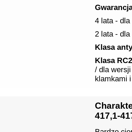
Gwarancja
4 lata - dl
2 lata - dl
Klasa ant
Klasa RC
/ dla wers
klamkami i
Charakte
417,1-41
Bardzo cie