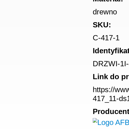
drewno
SKU:
C-417-1
Identyfika
DRZWI-1I-
Link do p
https://ww
417_11-ds1
Producent