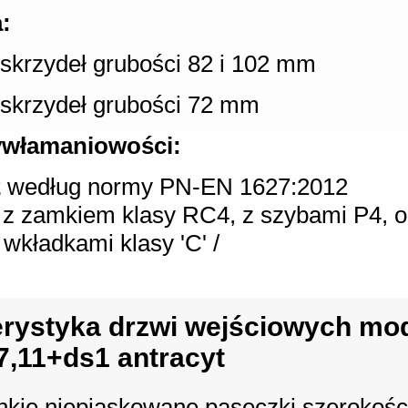
:
a skrzydeł grubości 82 i 102 mm
a skrzydeł grubości 72 mm
ywłamaniowości:
2
według normy PN-EN 1627:2012
ji z zamkiem klasy RC4, z szybami P4, o
 wkładkami klasy 'C' /
rystyka drzwi wejściowych mo
7,11+ds1 antracyt
nkie niepiaskowane paseczki szerokości