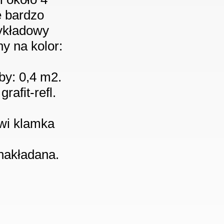
e bardzo
zykładowy
y na kolor:
by: 0,4 m2.
afit-refl.
owi klamka
nakładana.