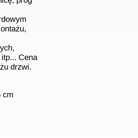
icę, próg
ardowym
montażu,
nych,
itp... Cena
żu drzwi.
5 cm