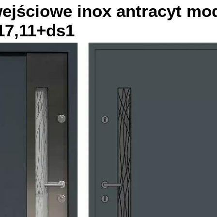
wejściowe inox
antracyt
mod
17,11+ds1