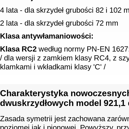
4 lata - dla skrzydeł grubości 82 i 102
2 lata - dla skrzydeł grubości 72 mm
Klasa antywłamaniowości:
Klasa RC2
według normy PN-EN 1627
/ dla wersji z zamkiem klasy RC4, z sz
klamkami i wkładkami klasy 'C' /
Charakterystyka nowoczesnych
dwuskrzydłowych model 921,1 
Zasada symetrii jest zachowana zarów
poziomej jak i pionowej. Powyższy, pr