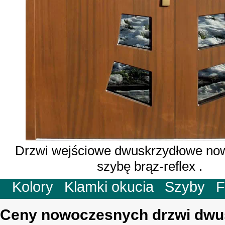
Drzwi wejściowe dwuskrzydłowe no
szybę brąz-reflex .
Kolory
Klamki okucia
Szyby
F
Ceny nowoczesnych drzwi dwu