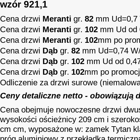
wzór 921,1
Cena drzwi
Meranti
gr.
82
mm Ud=0,7
Cena drzwi
Meranti
gr.
102
mm Ud od 
Cena drzwi
Meranti
gr.
102
mm po prom
Cena drzwi
Dąb
gr.
82
mm Ud=0,74 W
Cena drzwi
Dąb
gr.
102
mm Ud od 0,4
Cena drzwi
Dąb
gr.
102
mm po promocji
Odliczenie za drzwi surowe (niemalow
Ceny detaliczne netto - obowiązują 
Cena obejmuje nowoczesne drzwi dwu
wysokości ościeżnicy 209 cm i szeroko
cm cm, wyposażone w: zamek Tytan klas
próg aluminiowy z przekładką termiczn