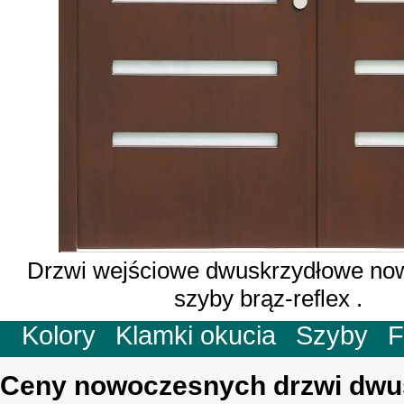
Drzwi wejściowe dwuskrzydłowe no
szyby brąz-reflex .
Kolory
Klamki okucia
Szyby
F
Ceny nowoczesnych drzwi dwu