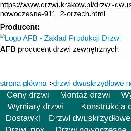
https://www.drzwi.krakow.pl/drzwi-dwu
nowoczesne-911_2-orzech.html
Producent:
AFB
producent drzwi zewnętrznych
strona główna
>
drzwi dwuskrzydłowe 
Ceny drzwi
Montaż drzwi
W
Wymiary drzwi
Konstrukcj
Dostawki
Drzwi dwuskrzydłow
Drzwi inox
Drzwi nowoczesn