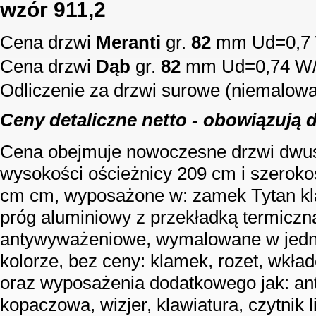
wzór 911,2
Cena drzwi
Meranti
gr.
82
mm Ud=0,7
Cena drzwi
Dąb
gr.
82
mm Ud=0,74 W
Odliczenie za drzwi surowe (niemalow
Ceny detaliczne netto - obowiązują 
Cena obejmuje nowoczesne drzwi dwu
wysokości ościeżnicy 209 cm i szeroko
cm cm, wyposażone w: zamek Tytan klas
próg aluminiowy z przekładką termiczn
antywyważeniowe, wymalowane w jed
kolorze, bez ceny: klamek, rozet, wkła
oraz wyposażenia dodatkowego jak: ant
kopaczowa, wizjer, klawiatura, czytnik li