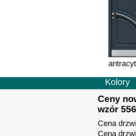
antracyt
Kolory
Ceny no
wzór 556
Cena drzw
Cena drzw