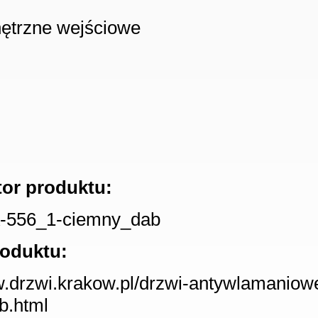
ętrzne wejściowe
tor produktu:
-556_1-ciemny_dab
roduktu:
w.drzwi.krakow.pl/drzwi-antywlamaniow
b.html