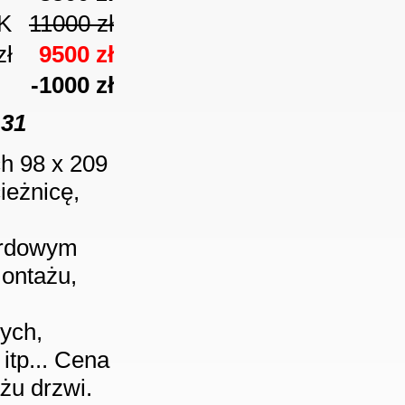
K
11000 zł
zł
9500 zł
-1000 zł
-31
h 98 x 209
ieżnicę,
ardowym
montażu,
nych,
itp... Cena
żu drzwi.