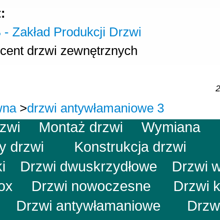
:
cent drzwi zewnętrznych
2
wna
>
drzwi antywłamaniowe 3
rzwi
Montaż drzwi
Wymiana
ry drzwi
Konstrukcja drzwi
i
Drzwi dwuskrzydłowe
Drzwi 
nox
Drzwi nowoczesne
Drzwi 
e
Drzwi antywłamaniowe
Drzw