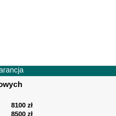
arancja
iowych
8100 zł
8500
zł