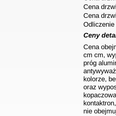
Cena drzw
Cena drzw
Odliczenie
Ceny deta
Cena obejm
cm cm, wyp
próg alumi
antywyważ
kolorze, b
oraz wypos
kopaczowa, 
kontaktron
nie obejmu