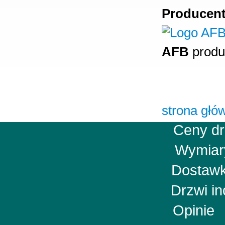
Producent
AFB
produ
strona głó
Ceny d
Wymia
Dostawk
Drzwi i
Opini