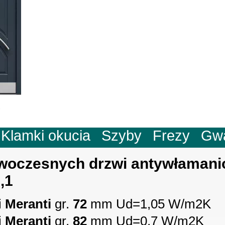
Klamki okucia
Szyby
Frezy
Gw
woczesnych drzwi antywłaman
,1
i
Meranti
gr.
72
mm Ud=1,05 W/m2K
i
Meranti
gr.
82
mm Ud=0,7 W/m2K