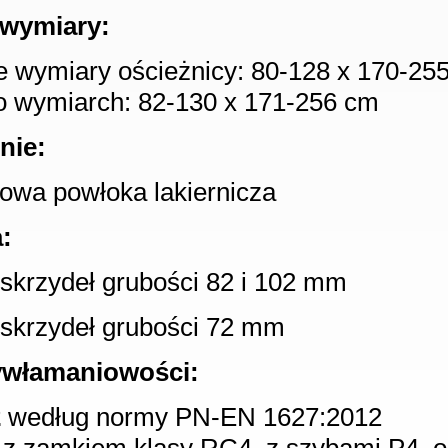
wymiary:
 wymiary ościeżnicy: 80-128 x 170-25
o wymiarch: 82-130 x 171-256 cm
nie:
owa powłoka lakiernicza
:
a skrzydeł grubości 82 i 102 mm
a skrzydeł grubości 72 mm
ywłamaniowości:
2
według normy PN-EN 1627:2012