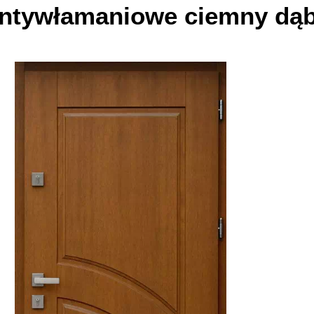
antywłamaniowe
ciemny dą