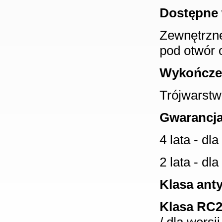
Dostępne 
Zewnętrzne
pod otwór 
Wykończe
Trójwarstw
Gwarancja
4 lata - dl
2 lata - dl
Klasa ant
Klasa RC