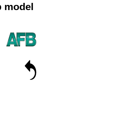
b
model