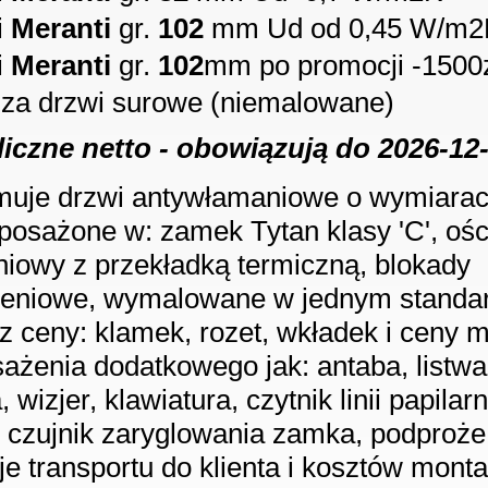
i
Meranti
gr.
102
mm Ud od 0,45 W/m2
i
Meranti
gr.
102
mm po promocji -1500
 za drzwi surowe (niemalowane)
liczne netto - obowiązują do
2026-12
uje drzwi antywłamaniowe o wymiarac
osażone w: zamek Tytan klasy 'C', ośc
niowy z przekładką termiczną, blokady
eniowe, wymalowane w jednym stand
ez ceny: klamek, rozet, wkładek i ceny 
ażenia dodatkowego jak: antaba, listwa
wizjer, klawiatura, czytnik linii papilar
, czujnik zaryglowania zamka, podproże 
je transportu do klienta i kosztów monta