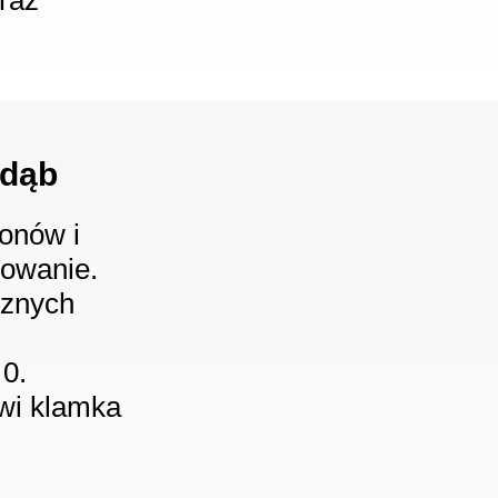
raz
 dąb
tonów i
lowanie.
rznych
0.
owi klamka