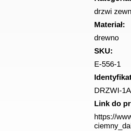
drzwi zewn
Materiał:
drewno
SKU:
E-556-1
Identyfika
DRZWI-1A
Link do p
https://ww
ciemny_da