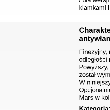
/ dla wers
klamkami i
Charakt
antywła
Finezyjny,
odległości
Powyższy, 
został wym
W niniejsz
Opcjonalni
Mars w kol
Kategoria