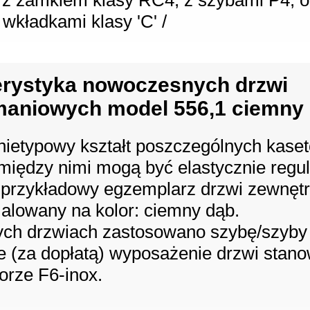
ji z zamkiem klasy RC4, z szybami P4, o
 wkładkami klasy 'C' /
erystyka nowoczesnych drzwi
maniowych model 556,1 ciemny
 nietypowy kształt poszczególnych kase
 między nimi mogą być elastycznie regu
przykładowy egzemplarz drzwi zewnęt
alowany na kolor: ciemny dąb.
ych drzwiach zastosowano szybę/szyby 
e (za dopłatą) wyposażenie drzwi stan
orze F6-inox.
: