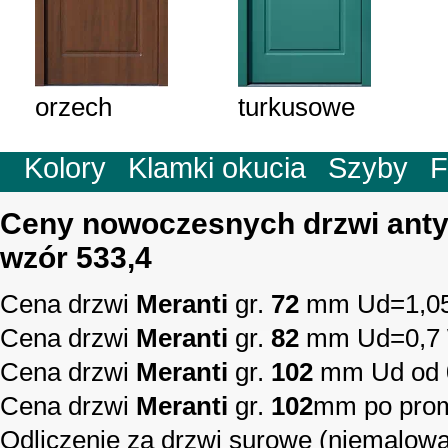
orzech
turkusowe
Kolory
Klamki okucia
Szyby
F
Ceny nowoczesnych drzwi ant
wzór 533,4
Cena drzwi
Meranti
gr.
72
mm Ud=1,0
Cena drzwi
Meranti
gr.
82
mm Ud=0,7
Cena drzwi
Meranti
gr.
102
mm Ud od 
Cena drzwi
Meranti
gr.
102
mm po prom
Odliczenie za drzwi surowe (niemalow