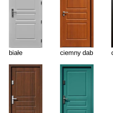
białe
ciemny dab