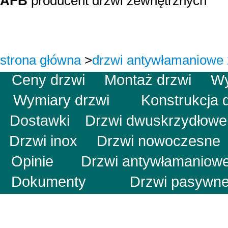
AFB
producent drzwi zewnętrznych
strona główna
>
drzwi antywłamaniowe 
Ceny drzwi
Montaż drzwi
W
Wymiary drzwi
Konstrukcj
Dostawki
Drzwi dwuskrzydłow
Drzwi inox
Drzwi nowoczesn
Opinie
Drzwi antywłamani
Dokumenty
Drzwi pas