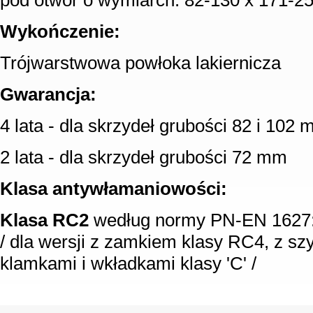
pod otwór o wymiarch: 82-130 x 171-2
Wykończenie:
Trójwarstwowa powłoka lakiernicza
Gwarancja:
4 lata - dla skrzydeł grubości 82 i 102
2 lata - dla skrzydeł grubości 72 mm
Klasa antywłamaniowości:
Klasa RC2
według normy PN-EN 1627
/ dla wersji z zamkiem klasy RC4, z sz
klamkami i wkładkami klasy 'C' /